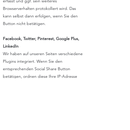
erfasst und ggf. sein weiteres
Browserverhalten protokolliert wird. Das
kann selbst dann erfolgen, wenn Sie den
Button nicht betätigen.
Facebook, Twitter, Pinterest, Google Plus,
LinkedIn
Wir haben auf unseren Seiten verschiedene
Plugins integriert. Wenn Sie den
entsprechenden Social Share Button
betätigen, ordnen diese Ihre IP-Adresse
automatisch Ihrem Benutzerkonto zu und es
wird Ihnen ermöglicht, unsere Webseite auf
diesen Seiten Ihres Profils, zu verlinken.
Über die Nutzung und die Art der
erhobenen Daten haben wir leider keine
Kenntnis. Für weitere Informationen
diesbezüglich verweisen wir auf die